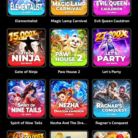
Elementalist
Magic Lamp Carnival
Evil Queen Cauldron
Gate of Ninja
Paw House 2
Let's Party
Spirit of Nine Tails
Nezha And The Dragon Emperor
Ragnar's Conquest