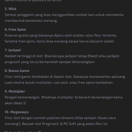
5. Wild
Simbol pengganti yang bisa menggantikan simbol lain untuk membantu
membentuk kombinasi menang.
6. Free Spins
Putaran gratis yang biasanya dipicu oleh scatter atau fitur tertentu.
Selama free spins, kamu bisa menang tanpa harus keluarin saldo!
7. Jackpot
Hadiah tertinggi di slot. Bisa berupa jackpot tetap (fixed) atau jackpot
progresif yang terus bertambah sampai dimenangkan.
8. Bonus Game
Fitur mini game tambahan di dalam slot, biasanya menawarkan peluang
cuan ekstra lewat multiplier, coin pick, atau free spins tambahan.
9. Multiplier
Pengali kemenangan. Misalnya multiplier 5x berarti kemenangan kamu
akan dikali 5!
10. Megaways
Fitur slot dengan jumlah paylines dinamis (bisa sampai ribuan cara
menang!). Banyak slot Pragmatic & PG Soft yang pakai fitur ini.