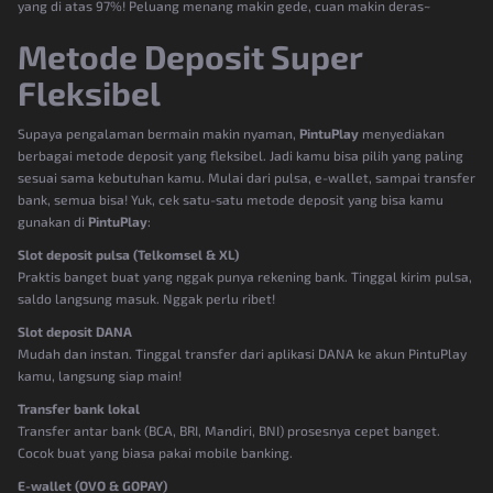
yang di atas 97%! Peluang menang makin gede, cuan makin deras~
Metode Deposit Super
Fleksibel
Supaya pengalaman bermain makin nyaman,
PintuPlay
menyediakan
berbagai metode deposit yang fleksibel. Jadi kamu bisa pilih yang paling
sesuai sama kebutuhan kamu. Mulai dari pulsa, e-wallet, sampai transfer
bank, semua bisa! Yuk, cek satu-satu metode deposit yang bisa kamu
gunakan di
PintuPlay
:
Slot deposit pulsa (Telkomsel & XL)
Praktis banget buat yang nggak punya rekening bank. Tinggal kirim pulsa,
saldo langsung masuk. Nggak perlu ribet!
Slot deposit DANA
Mudah dan instan. Tinggal transfer dari aplikasi DANA ke akun PintuPlay
kamu, langsung siap main!
Transfer bank lokal
Transfer antar bank (BCA, BRI, Mandiri, BNI) prosesnya cepet banget.
Cocok buat yang biasa pakai mobile banking.
E-wallet (OVO & GOPAY)