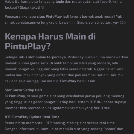
Habis itu, kamu bisa langsung
login
dan mulai putar slot favorit kamu.
Jackpot? Siapa takut! 🚀
Penasaran kenapa
situs PintuPlay
jadi favorit banyak anak muda? Yuk,
simak penjelasannya lengkap di bawah ini! Siap-siap jadi sultan, ya~ 🤑✨
Kenapa Harus Main di
PintuPlay?
Sebagai
situs slot online terpercaya
,
PintuPlay
bukan cuma menawarkan
banyak pilihan game seru. Di balik tampilan situs yang modern, ada
banyak banget keunggulan yang bikin pemain betah. Nggak heran kalau
makin hari makin banyak yang daftar dan jadi member setia di sini. Yuk,
cek apa saja keunggulan main di
PintuPlay
berikut ini!
Slot Gacor Setiap Hari
Di
PintuPlay
, semua game slot yang disediakan punya peluang menang
yang tinggi alias gacor banget! Setiap hari, sistem RTP di-update supaya
member bisa merasakan pengalaman bermain yang fair & seru.
RTP PintuPlay Update Real Time
Pemain bisa memantau RTP masing-masing slot secara real time.
Dengan informasi ini, kamu bisa memilih slot yang sedang “panas” dan