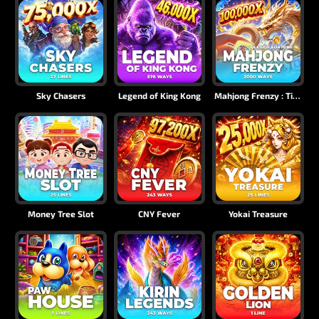
Sky Chasers
Legend of King Kong
Mahjong Frenzy : Tiles of Fortunes
Money Tree Slot
CNY Fever
Yokai Treasure