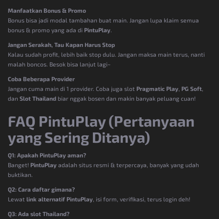
Manfaatkan Bonus & Promo
Bonus bisa jadi modal tambahan buat main. Jangan lupa klaim semua
bonus & promo yang ada di
PintuPlay
.
Jangan Serakah, Tau Kapan Harus Stop
Kalau sudah profit, lebih baik stop dulu. Jangan maksa main terus, nanti
malah boncos. Besok bisa lanjut lagi~
Coba Beberapa Provider
Jangan cuma main di 1 provider. Coba juga slot
Pragmatic Play
,
PG Soft
,
dan
Slot Thailand
biar nggak bosen dan makin banyak peluang cuan!
FAQ PintuPlay (Pertanyaan
yang Sering Ditanya)
Q1: Apakah PintuPlay aman?
Banget!
PintuPlay
adalah situs resmi & terpercaya, banyak yang udah
buktikan.
Q2: Cara daftar gimana?
Lewat
link alternatif PintuPlay
, isi form, verifikasi, terus login deh!
Q3: Ada slot Thailand?