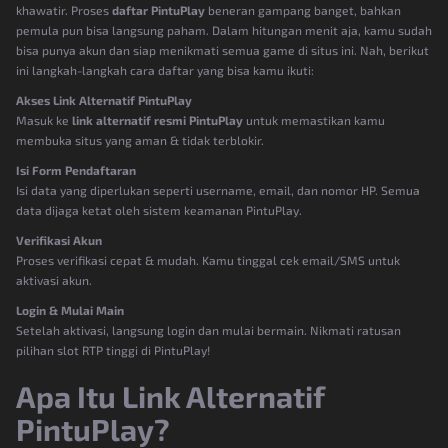
khawatir. Proses
daftar PintuPlay
beneran gampang banget, bahkan
pemula pun bisa langsung paham. Dalam hitungan menit aja, kamu sudah
bisa punya akun dan siap menikmati semua game di situs ini. Nah, berikut
ini langkah-langkah cara daftar yang bisa kamu ikuti:
Akses Link Alternatif PintuPlay
Masuk ke
link alternatif resmi PintuPlay
untuk memastikan kamu
membuka situs yang aman & tidak terblokir.
Isi Form Pendaftaran
Isi data yang diperlukan seperti username, email, dan nomor HP. Semua
data dijaga ketat oleh sistem keamanan PintuPlay.
Verifikasi Akun
Proses verifikasi cepat & mudah. Kamu tinggal cek email/SMS untuk
aktivasi akun.
Login & Mulai Main
Setelah aktivasi, langsung login dan mulai bermain. Nikmati ratusan
pilihan slot RTP tinggi di PintuPlay!
Apa Itu Link Alternatif
PintuPlay?