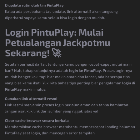
Diupdate rutin oleh tim PintuPlay
Kalau ada perubahan atau update, link alternatif akan langsung
diperbarui supaya kamu selalu bisa login dengan mudah.
Login PintuPlay: Mulai
Petualangan Jackpotmu
Sekarang! 🚀
Setelah berhasil daftar, tentunya kamu pengen cepet-cepet mulai main
kan? Nah, tahap selanjutnya adalah
login ke PintuPlay
. Proses login-nya
mudah banget kok, tapi biar makin aman dan lancar, ada beberapa tips
yang bisa kamu ikuti. Yuk, kita bahas tips penting biar pengalaman
login di
PintuPlay
makin mulus:
Gunakan link alternatif resmi
Link resmi menjamin proses login berjalan aman dan tanpa hambatan.
Jangan asal klik link dari sumber yang nggak jelas ya!
Clear cache browser secara berkala
Membersihkan cache browser membantu mempercepat loading halaman
PintuPlay saat login, dan mencegah error tampilan.