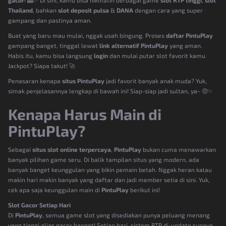
Thailand
, bahkan
slot deposit pulsa
&
DANA
dengan cara yang super
gampang dan pastinya aman.
Buat yang baru mau mulai, nggak usah bingung. Proses
daftar PintuPlay
gampang banget, tinggal lewat
link alternatif PintuPlay
yang aman.
Habis itu, kamu bisa langsung
login
dan mulai putar slot favorit kamu.
Jackpot? Siapa takut! 🚀
Penasaran kenapa
situs PintuPlay
jadi favorit banyak anak muda? Yuk,
simak penjelasannya lengkap di bawah ini! Siap-siap jadi sultan, ya~ 🤑✨
Kenapa Harus Main di
PintuPlay?
Sebagai
situs slot online terpercaya
,
PintuPlay
bukan cuma menawarkan
banyak pilihan game seru. Di balik tampilan situs yang modern, ada
banyak banget keunggulan yang bikin pemain betah. Nggak heran kalau
makin hari makin banyak yang daftar dan jadi member setia di sini. Yuk,
cek apa saja keunggulan main di
PintuPlay
berikut ini!
Slot Gacor Setiap Hari
Di
PintuPlay
, semua game slot yang disediakan punya peluang menang
yang tinggi alias gacor banget! Setiap hari, sistem RTP di-update supaya