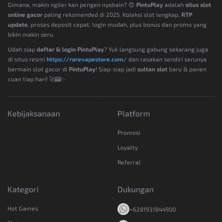
Gimana, makin ngiler kan pengen nyobain? 😍
PintuPlay
adalah
situs slot
online gacor
paling rekomended di 2025. Koleksi slot lengkap,
RTP
update
, proses deposit cepat, login mudah, plus bonus dan promo yang
bikin makin seru.
Udah siap
daftar & login PintuPlay
? Yuk langsung gabung sekarang juga
di situs resmi
https://rarevapestore.com/
dan rasakan sendiri serunya
bermain slot gacor di
PintuPlay
! Siap-siap jadi
sultan slot
baru & panen
cuan tiap hari! 🚀🎰✨
Kebijaksanaan
Platform
Promosi
Loyalty
Referral
Kategori
Dukungan
Hot Games
+6281931844900