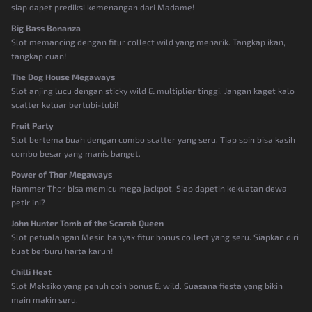
siap dapet prediksi kemenangan dari Madame!
Big Bass Bonanza
Slot memancing dengan fitur collect wild yang menarik. Tangkap ikan,
tangkap cuan!
The Dog House Megaways
Slot anjing lucu dengan sticky wild & multiplier tinggi. Jangan kaget kalo
scatter keluar bertubi-tubi!
Fruit Party
Slot bertema buah dengan combo scatter yang seru. Tiap spin bisa kasih
combo besar yang manis banget.
Power of Thor Megaways
Hammer Thor bisa memicu mega jackpot. Siap dapetin kekuatan dewa
petir ini?
John Hunter Tomb of the Scarab Queen
Slot petualangan Mesir, banyak fitur bonus collect yang seru. Siapkan diri
buat berburu harta karun!
Chilli Heat
Slot Meksiko yang penuh coin bonus & wild. Suasana fiesta yang bikin
main makin seru.