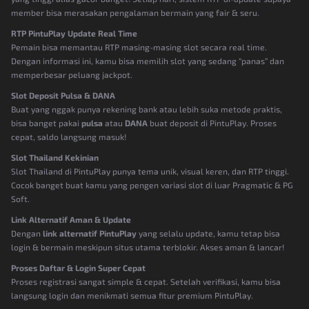
member bisa merasakan pengalaman bermain yang fair & seru.
RTP PintuPlay Update Real Time
Pemain bisa memantau RTP masing-masing slot secara real time.
Dengan informasi ini, kamu bisa memilih slot yang sedang “panas” dan
memperbesar peluang jackpot.
Slot Deposit Pulsa & DANA
Buat yang nggak punya rekening bank atau lebih suka metode praktis,
bisa banget pakai
pulsa
atau
DANA
buat deposit di PintuPlay. Proses
cepat, saldo langsung masuk!
Slot Thailand Kekinian
Slot Thailand di PintuPlay punya tema unik, visual keren, dan RTP tinggi.
Cocok banget buat kamu yang pengen variasi slot di luar Pragmatic & PG
Soft.
Link Alternatif Aman & Update
Dengan
link alternatif PintuPlay
yang selalu update, kamu tetap bisa
login & bermain meskipun situs utama terblokir. Akses aman & lancar!
Proses Daftar & Login Super Cepat
Proses registrasi sangat simple & cepat. Setelah verifikasi, kamu bisa
langsung login dan menikmati semua fitur premium PintuPlay.