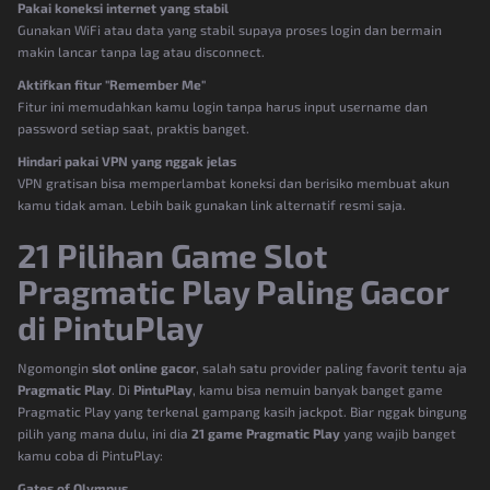
Pakai koneksi internet yang stabil
Gunakan WiFi atau data yang stabil supaya proses login dan bermain
makin lancar tanpa lag atau disconnect.
Aktifkan fitur "Remember Me"
Fitur ini memudahkan kamu login tanpa harus input username dan
password setiap saat, praktis banget.
Hindari pakai VPN yang nggak jelas
VPN gratisan bisa memperlambat koneksi dan berisiko membuat akun
kamu tidak aman. Lebih baik gunakan link alternatif resmi saja.
21 Pilihan Game Slot
Pragmatic Play Paling Gacor
di PintuPlay
Ngomongin
slot online gacor
, salah satu provider paling favorit tentu aja
Pragmatic Play
. Di
PintuPlay
, kamu bisa nemuin banyak banget game
Pragmatic Play yang terkenal gampang kasih jackpot. Biar nggak bingung
pilih yang mana dulu, ini dia
21 game Pragmatic Play
yang wajib banget
kamu coba di PintuPlay:
Gates of Olympus