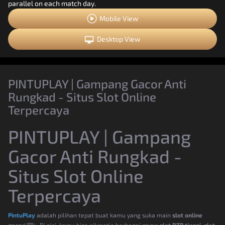
parallel on each match day.
Mobile View
Desktop View
PINTUPLAY | Gampang Gacor Anti
Rungkad - Situs Slot Online
Terpercaya
PINTUPLAY | Gampang
Gacor Anti Rungkad -
Situs Slot Online
Terpercaya
PintuPlay
adalah pilihan tepat buat kamu yang suka main
slot online
gacor
! 🎰✨ Di sini, kamu bisa nikmatin berbagai game
slot RTP tinggi
,
slot