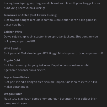
Kucing hoki Jepang siap bagi rezeki lewat wild & multiplier tinggi. Cocok
buat yang percaya hoki kucing!
Treasures of Aztec (Slot Cewek Kuning)
Slot favorit banget nih! Chain combo & multiplier keren bikin game ini
gacor tiap hari.
Caishen Wins
Dewa rejeki siap kasih scatter, free spin, dan jackpot. Slot dengan vibe
hoki yang super positif!
Wild Bandito
Slot pencuri Meksiko dengan RTP tinggi. Musiknya seru, bonusnya mantul!
Crypto Gold
Slot bertema crypto yang kekinian. Dapetin bonus instan sambil
ngerasain sensasi dunia crypto.
Leprechaun Riches
Slot peri Irlandia dengan free spin melimpah. Suasana fairy tale bikin
makin betah main.
Dragon Hatch
Naga lucu siap kasih combo kemenangan beruntun. Fitur collect bikin
game makin seru.