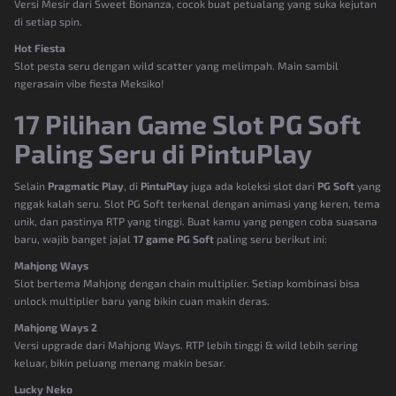
Versi Mesir dari Sweet Bonanza, cocok buat petualang yang suka kejutan
di setiap spin.
Hot Fiesta
Slot pesta seru dengan wild scatter yang melimpah. Main sambil
ngerasain vibe fiesta Meksiko!
17 Pilihan Game Slot PG Soft
Paling Seru di PintuPlay
Selain
Pragmatic Play
, di
PintuPlay
juga ada koleksi slot dari
PG Soft
yang
nggak kalah seru. Slot PG Soft terkenal dengan animasi yang keren, tema
unik, dan pastinya RTP yang tinggi. Buat kamu yang pengen coba suasana
baru, wajib banget jajal
17 game PG Soft
paling seru berikut ini:
Mahjong Ways
Slot bertema Mahjong dengan chain multiplier. Setiap kombinasi bisa
unlock multiplier baru yang bikin cuan makin deras.
Mahjong Ways 2
Versi upgrade dari Mahjong Ways. RTP lebih tinggi & wild lebih sering
keluar, bikin peluang menang makin besar.
Lucky Neko