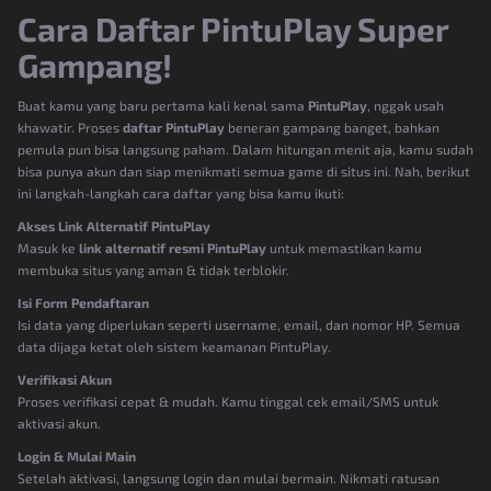
Cara Daftar PintuPlay Super
Gampang!
Buat kamu yang baru pertama kali kenal sama
PintuPlay
, nggak usah
khawatir. Proses
daftar PintuPlay
beneran gampang banget, bahkan
pemula pun bisa langsung paham. Dalam hitungan menit aja, kamu sudah
bisa punya akun dan siap menikmati semua game di situs ini. Nah, berikut
ini langkah-langkah cara daftar yang bisa kamu ikuti:
Akses Link Alternatif PintuPlay
Masuk ke
link alternatif resmi PintuPlay
untuk memastikan kamu
membuka situs yang aman & tidak terblokir.
Isi Form Pendaftaran
Isi data yang diperlukan seperti username, email, dan nomor HP. Semua
data dijaga ketat oleh sistem keamanan PintuPlay.
Verifikasi Akun
Proses verifikasi cepat & mudah. Kamu tinggal cek email/SMS untuk
aktivasi akun.
Login & Mulai Main
Setelah aktivasi, langsung login dan mulai bermain. Nikmati ratusan