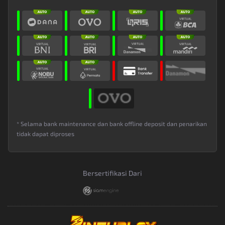
* Selama bank maintenance dan bank offline deposit dan penarikan
tidak dapat diproses
Bersertifikasi Dari