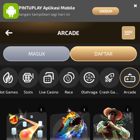
×
PINTUPLAY Aplikasi Mobile
UNDUH
Jangan tampilkan lagi hari ini
ARCADE
MASUK
DAFTAR
Hot Games
Slots
Live Casino
Race
Olahraga
Crash Game
Arcade
i
i
i