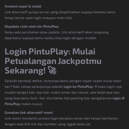
Koneksi cepat & stabil
Link alternatif punya server yang dioptimalkan supaya koneksi kamu
tetap lancar saat login maupun main slot.
Diupdate rutin oleh tim PintuPlay
Kalau ada perubahan atau update, link alternatif akan langsung
diperbarui supaya kamu selalu bisa login dengan mudah.
Login PintuPlay: Mulai
Petualangan Jackpotmu
Sekarang! 🚀
Setelah berhasil daftar, tentunya kamu pengen cepet-cepet mulai main
kan? Nah, tahap selanjutnya adalah
login ke PintuPlay
. Proses login-nya
mudah banget kok, tapi biar makin aman dan lancar, ada beberapa tips
yang bisa kamu ikuti. Yuk, kita bahas tips penting biar pengalaman
login di
PintuPlay
makin mulus:
Gunakan link alternatif resmi
Link resmi menjamin proses login berjalan aman dan tanpa hambatan.
Jangan asal klik link dari sumber yang nggak jelas ya!