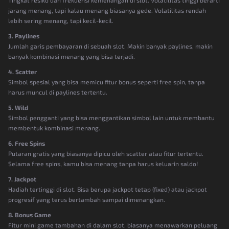
jarang menang, tapi kalau menang biasanya gede. Volatilitas rendah
lebih sering menang, tapi kecil-kecil.
3. Paylines
Jumlah garis pembayaran di sebuah slot. Makin banyak paylines, makin
banyak kombinasi menang yang bisa terjadi.
4. Scatter
Simbol spesial yang bisa memicu fitur bonus seperti free spin, tanpa
harus muncul di paylines tertentu.
5. Wild
Simbol pengganti yang bisa menggantikan simbol lain untuk membantu
membentuk kombinasi menang.
6. Free Spins
Putaran gratis yang biasanya dipicu oleh scatter atau fitur tertentu.
Selama free spins, kamu bisa menang tanpa harus keluarin saldo!
7. Jackpot
Hadiah tertinggi di slot. Bisa berupa jackpot tetap (fixed) atau jackpot
progresif yang terus bertambah sampai dimenangkan.
8. Bonus Game
Fitur mini game tambahan di dalam slot, biasanya menawarkan peluang