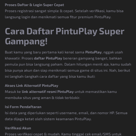
Proses Daftar & Login Super Cepat
Proses registrasi sangat simple & cepat. Setelah verifikasi, kamu bisa
langsung login dan menikmati semua fitur premium PintuPlay.
Cara Daftar PintuPlay Super
Gampang!
Buat kamu yang baru pertama kali kenal sama
PintuPlay
, nggak usah
khawatir. Proses
daftar PintuPlay
beneran gampang banget, bahkan
pemula pun bisa langsung paham. Dalam hitungan menit aja, kamu sudah
bisa punya akun dan siap menikmati semua game di situs ini. Nah, berikut
ini langkah-langkah cara daftar yang bisa kamu ikuti:
Akses Link Alternatif PintuPlay
Masuk ke
link alternatif resmi PintuPlay
untuk memastikan kamu
membuka situs yang aman & tidak terblokir.
Isi Form Pendaftaran
Isi data yang diperlukan seperti username, email, dan nomor HP. Semua
data dijaga ketat oleh sistem keamanan PintuPlay.
Verifikasi Akun
Proses verifikasi cepat & mudah. Kamu tinggal cek email/SMS untuk