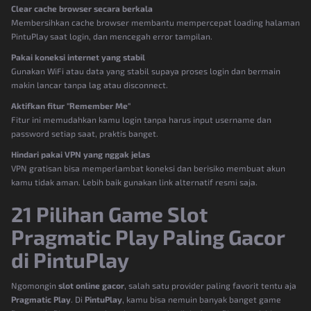
Clear cache browser secara berkala
Membersihkan cache browser membantu mempercepat loading halaman
PintuPlay saat login, dan mencegah error tampilan.
Pakai koneksi internet yang stabil
Gunakan WiFi atau data yang stabil supaya proses login dan bermain
makin lancar tanpa lag atau disconnect.
Aktifkan fitur "Remember Me"
Fitur ini memudahkan kamu login tanpa harus input username dan
password setiap saat, praktis banget.
Hindari pakai VPN yang nggak jelas
VPN gratisan bisa memperlambat koneksi dan berisiko membuat akun
kamu tidak aman. Lebih baik gunakan link alternatif resmi saja.
21 Pilihan Game Slot
Pragmatic Play Paling Gacor
di PintuPlay
Ngomongin
slot online gacor
, salah satu provider paling favorit tentu aja
Pragmatic Play
. Di
PintuPlay
, kamu bisa nemuin banyak banget game