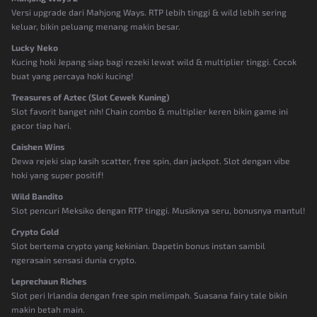
Versi upgrade dari Mahjong Ways. RTP lebih tinggi & wild lebih sering
keluar, bikin peluang menang makin besar.
Lucky Neko
Kucing hoki Jepang siap bagi rezeki lewat wild & multiplier tinggi. Cocok
buat yang percaya hoki kucing!
Treasures of Aztec (Slot Cewek Kuning)
Slot favorit banget nih! Chain combo & multiplier keren bikin game ini
gacor tiap hari.
Caishen Wins
Dewa rejeki siap kasih scatter, free spin, dan jackpot. Slot dengan vibe
hoki yang super positif!
Wild Bandito
Slot pencuri Meksiko dengan RTP tinggi. Musiknya seru, bonusnya mantul!
Crypto Gold
Slot bertema crypto yang kekinian. Dapetin bonus instan sambil
ngerasain sensasi dunia crypto.
Leprechaun Riches
Slot peri Irlandia dengan free spin melimpah. Suasana fairy tale bikin
makin betah main.