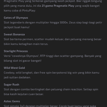
Pragmatic Play yang terkenal gampang kasih jackpot. Biar nggak bingung
pilih yang mana dulu, ini dia
21 game Pragmatic Play
yang wajib banget
kamu coba di PintuPlay:
Gates of Olympus
Slot legendaris dengan multiplier hingga 5000x. Zeus siap bagi-bagi petir
jackpot buat kamu!
Sweet Bonanza
Slot bertema permen, scatter mudah keluar, dan peluang menang besar
bikin kamu ketagihan main terus.
Starlight Princess
Versi "ceweknya Olympus", RTP tinggi dan scatter gampang. Banyak yang
bilang slot ini gacor banget!
Wild West Gold
Cowboy, wild lengket, dan free spin berpotensi big win yang bikin kamu
jadi sultan dadakan.
Sugar Rush
Slot dengan combo bertingkat dan peluang chain reaction. Setiap spin
bisa kasih kejutan cuan besar.
Aztec Gems
Slot simple 3x3 dengan multiplier besar. Cocok buat kamu yang suka