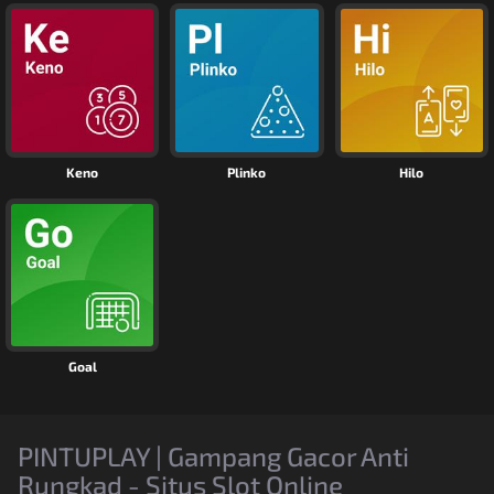
Keno
Plinko
Hilo
Goal
PINTUPLAY | Gampang Gacor Anti
Rungkad - Situs Slot Online