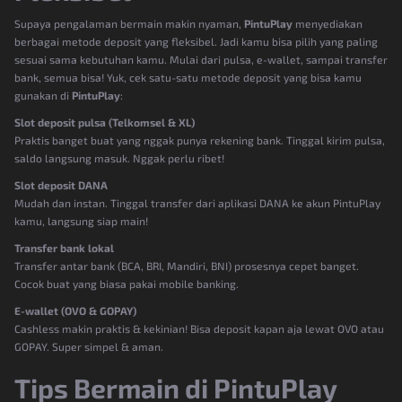
Supaya pengalaman bermain makin nyaman,
PintuPlay
menyediakan
berbagai metode deposit yang fleksibel. Jadi kamu bisa pilih yang paling
sesuai sama kebutuhan kamu. Mulai dari pulsa, e-wallet, sampai transfer
bank, semua bisa! Yuk, cek satu-satu metode deposit yang bisa kamu
gunakan di
PintuPlay
:
Slot deposit pulsa (Telkomsel & XL)
Praktis banget buat yang nggak punya rekening bank. Tinggal kirim pulsa,
saldo langsung masuk. Nggak perlu ribet!
Slot deposit DANA
Mudah dan instan. Tinggal transfer dari aplikasi DANA ke akun PintuPlay
kamu, langsung siap main!
Transfer bank lokal
Transfer antar bank (BCA, BRI, Mandiri, BNI) prosesnya cepet banget.
Cocok buat yang biasa pakai mobile banking.
E-wallet (OVO & GOPAY)
Cashless makin praktis & kekinian! Bisa deposit kapan aja lewat OVO atau
GOPAY. Super simpel & aman.
Tips Bermain di PintuPlay