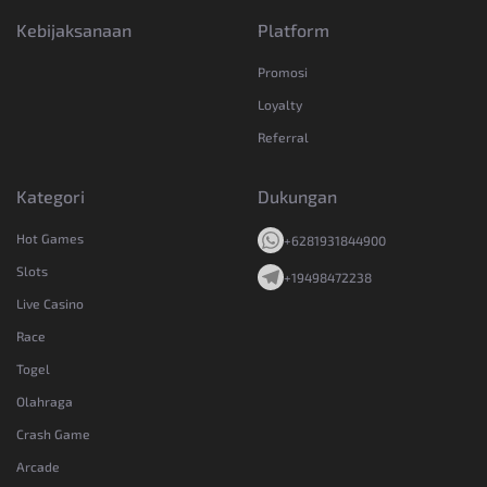
Kebijaksanaan
Platform
Promosi
Loyalty
Referral
Kategori
Dukungan
Hot Games
+6281931844900
Slots
+19498472238
Live Casino
Race
Togel
Olahraga
Crash Game
Arcade