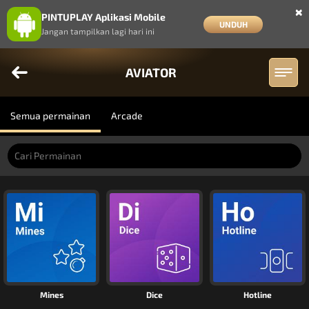
×
PINTUPLAY Aplikasi Mobile
UNDUH
Jangan tampilkan lagi hari ini
AVIATOR
Semua permainan
Arcade
Mines
Dice
Hotline