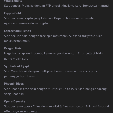
Wild Bandito
Slot pencuri Meksiko dengan RTP tinggi. Musiknya seru, bonusnya mantul!
Crypto Gold
Slot bertema crypto yang kekinian. Dapetin bonus instan sambil
ngerasain sensasi dunia crypto.
Leprechaun Riches
Slot peri Irlandia dengan free spin melimpah. Suasana fairy tale bikin
makin betah main.
Dragon Hatch
Naga lucu siap kasih combo kemenangan beruntun. Fitur collect bikin
game makin seru.
Symbols of Egypt
Slot Mesir klasik dengan multiplier besar. Suasana misterius plus
peluang jackpot besar!
Phoenix Rises
Slot Phoenix, free spin dengan multiplier up to 150x. Siap bangkit bareng
sang Phoenix?
Opera Dynasty
Slot bertema opera China dengan wild & free spin gacor. Animasi & sound
effect-nya keren banget!