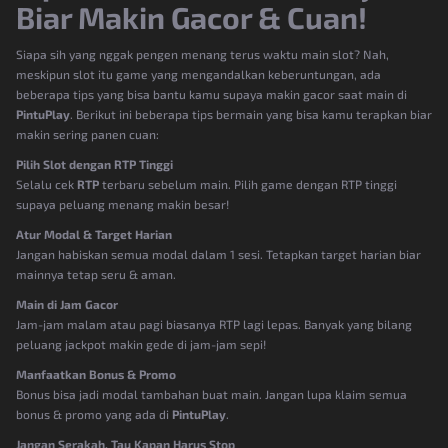
Biar Makin Gacor & Cuan!
Siapa sih yang nggak pengen menang terus waktu main slot? Nah,
meskipun slot itu game yang mengandalkan keberuntungan, ada
beberapa tips yang bisa bantu kamu supaya makin gacor saat main di
PintuPlay
. Berikut ini beberapa tips bermain yang bisa kamu terapkan biar
makin sering panen cuan:
Pilih Slot dengan RTP Tinggi
Selalu cek
RTP
terbaru sebelum main. Pilih game dengan RTP tinggi
supaya peluang menang makin besar!
Atur Modal & Target Harian
Jangan habiskan semua modal dalam 1 sesi. Tetapkan target harian biar
mainnya tetap seru & aman.
Main di Jam Gacor
Jam-jam malam atau pagi biasanya RTP lagi lepas. Banyak yang bilang
peluang jackpot makin gede di jam-jam sepi!
Manfaatkan Bonus & Promo
Bonus bisa jadi modal tambahan buat main. Jangan lupa klaim semua
bonus & promo yang ada di
PintuPlay
.
Jangan Serakah, Tau Kapan Harus Stop