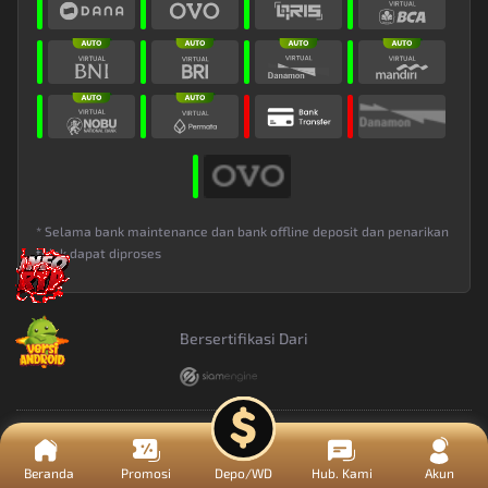
* Selama bank maintenance dan bank offline deposit dan penarikan
tidak dapat diproses
Bersertifikasi Dari
Beranda
Promosi
Depo/WD
Hub. Kami
Akun