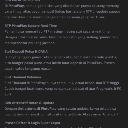
Di
PintuPlay
, semua game slot yang disediakan punya peluang menang
yang tinggi alias gacor banget! Setiap hari, sistem RTP di-update supaya
member bisa merasakan pengalaman bermain yang fair & seru.
RTP PintuPlay Update Real Time
Pemain bisa memantau RTP masing-masing slot secara real time.
Dengan informasi ini, kamu bisa memilih slot yang sedang “panas” dan
memperbesar peluang jackpot.
Slot Deposit Pulsa & DANA
Buat yang nggak punya rekening bank atau lebih suka metode praktis,
bisa banget pakai
pulsa
atau
DANA
buat deposit di PintuPlay. Proses
cepat, saldo langsung masuk!
Slot Thailand Kekinian
Slot Thailand di PintuPlay punya tema unik, visual keren, dan RTP tinggi.
Cocok banget buat kamu yang pengen variasi slot di luar Pragmatic & PG
Soft.
Link Alternatif Aman & Update
Dengan
link alternatif PintuPlay
yang selalu update, kamu tetap bisa
login & bermain meskipun situs utama terblokir. Akses aman & lancar!
Proses Daftar & Login Super Cepat