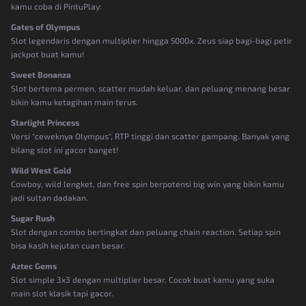
kamu coba di PintuPlay:
Gates of Olympus
Slot legendaris dengan multiplier hingga 5000x. Zeus siap bagi-bagi petir
jackpot buat kamu!
Sweet Bonanza
Slot bertema permen, scatter mudah keluar, dan peluang menang besar
bikin kamu ketagihan main terus.
Starlight Princess
Versi "ceweknya Olympus", RTP tinggi dan scatter gampang. Banyak yang
bilang slot ini gacor banget!
Wild West Gold
Cowboy, wild lengket, dan free spin berpotensi big win yang bikin kamu
jadi sultan dadakan.
Sugar Rush
Slot dengan combo bertingkat dan peluang chain reaction. Setiap spin
bisa kasih kejutan cuan besar.
Aztec Gems
Slot simple 3x3 dengan multiplier besar. Cocok buat kamu yang suka
main slot klasik tapi gacor.