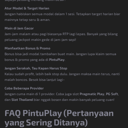
Atur Modal & Target Harian
Jangan habiskan semua modal dalam 1 sesi. Tetapkan target harian biar
mainnya tetap seru & aman.
Main di Jam Gacor
Jam-jam malam atau pagi biasanya RTP lagi lepas. Banyak yang bilang
peluang jackpot makin gede di jam-jam sepi!
Manfaatkan Bonus & Promo
Bonus bisa jadi modal tambahan buat main. Jangan lupa klaim semua
bonus & promo yang ada di
PintuPlay
.
Jangan Serakah, Tau Kapan Harus Stop
Kalau sudah profit, lebih baik stop dulu. Jangan maksa main terus, nanti
malah boncos. Besok bisa lanjut lagi~
Coba Beberapa Provider
Jangan cuma main di 1 provider. Coba juga slot
Pragmatic Play
,
PG Soft
,
dan
Slot Thailand
biar nggak bosen dan makin banyak peluang cuan!
FAQ PintuPlay (Pertanyaan
yang Sering Ditanya)