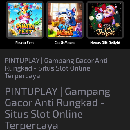
Pinata Fest
Cat & Mouse
Nexus Gift Delight
PINTUPLAY | Gampang Gacor Anti
Rungkad - Situs Slot Online
Terpercaya
PINTUPLAY | Gampang
Gacor Anti Rungkad -
Situs Slot Online
Terpercaya