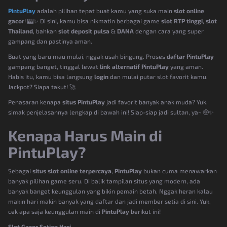
PintuPlay
adalah pilihan tepat buat kamu yang suka main
slot online
gacor
! 🎰✨ Di sini, kamu bisa nikmatin berbagai game
slot RTP tinggi
,
slot
Thailand
, bahkan
slot deposit pulsa
&
DANA
dengan cara yang super
gampang dan pastinya aman.
Buat yang baru mau mulai, nggak usah bingung. Proses
daftar PintuPlay
gampang banget, tinggal lewat
link alternatif PintuPlay
yang aman.
Habis itu, kamu bisa langsung
login
dan mulai putar slot favorit kamu.
Jackpot? Siapa takut! 🚀
Penasaran kenapa
situs PintuPlay
jadi favorit banyak anak muda? Yuk,
simak penjelasannya lengkap di bawah ini! Siap-siap jadi sultan, ya~ 🤑✨
Kenapa Harus Main di
PintuPlay?
Sebagai
situs slot online terpercaya
,
PintuPlay
bukan cuma menawarkan
banyak pilihan game seru. Di balik tampilan situs yang modern, ada
banyak banget keunggulan yang bikin pemain betah. Nggak heran kalau
makin hari makin banyak yang daftar dan jadi member setia di sini. Yuk,
cek apa saja keunggulan main di
PintuPlay
berikut ini!
Slot Gacor Setiap Hari