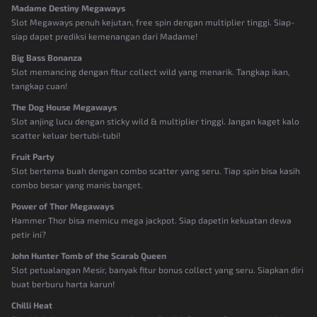
Madame Destiny Megaways
Slot Megaways penuh kejutan, free spin dengan multiplier tinggi. Siap-
siap dapet prediksi kemenangan dari Madame!
Big Bass Bonanza
Slot memancing dengan fitur collect wild yang menarik. Tangkap ikan,
tangkap cuan!
The Dog House Megaways
Slot anjing lucu dengan sticky wild & multiplier tinggi. Jangan kaget kalo
scatter keluar bertubi-tubi!
Fruit Party
Slot bertema buah dengan combo scatter yang seru. Tiap spin bisa kasih
combo besar yang manis banget.
Power of Thor Megaways
Hammer Thor bisa memicu mega jackpot. Siap dapetin kekuatan dewa
petir ini?
John Hunter Tomb of the Scarab Queen
Slot petualangan Mesir, banyak fitur bonus collect yang seru. Siapkan diri
buat berburu harta karun!
Chilli Heat