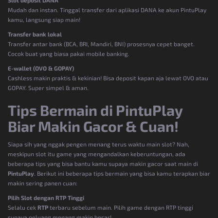
Mudah dan instan. Tinggal transfer dari aplikasi DANA ke akun PintuPlay
kamu, langsung siap main!
Transfer bank lokal
Transfer antar bank (BCA, BRI, Mandiri, BNI) prosesnya cepet banget.
Cocok buat yang biasa pakai mobile banking.
E-wallet (OVO & GOPAY)
Cashless makin praktis & kekinian! Bisa deposit kapan aja lewat OVO atau
GOPAY. Super simpel & aman.
Tips Bermain di PintuPlay
Biar Makin Gacor & Cuan!
Siapa sih yang nggak pengen menang terus waktu main slot? Nah,
meskipun slot itu game yang mengandalkan keberuntungan, ada
beberapa tips yang bisa bantu kamu supaya makin gacor saat main di
PintuPlay
. Berikut ini beberapa tips bermain yang bisa kamu terapkan biar
makin sering panen cuan:
Pilih Slot dengan RTP Tinggi
Selalu cek
RTP
terbaru sebelum main. Pilih game dengan RTP tinggi
supaya peluang menang makin besar!