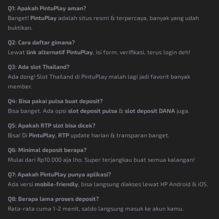
Q1: Apakah PintuPlay aman?
Banget!
PintuPlay
adalah situs resmi & terpercaya, banyak yang udah
buktikan.
Q2: Cara daftar gimana?
Lewat
link alternatif PintuPlay
, isi form, verifikasi, terus login deh!
Q3: Ada slot Thailand?
Ada dong! Slot Thailand di PintuPlay malah lagi jadi favorit banyak
member.
Q4: Bisa pakai pulsa buat deposit?
Bisa banget. Ada opsi
slot deposit pulsa
&
slot deposit DANA
juga.
Q5: Apakah RTP slot bisa dicek?
Bisa! Di
PintuPlay
,
RTP
update harian & transparan banget.
Q6: Minimal deposit berapa?
Mulai dari Rp10.000 aja lho. Super terjangkau buat semua kalangan!
Q7: Apakah PintuPlay punya aplikasi?
Ada versi
mobile-friendly
, bisa langsung diakses lewat HP Android & iOS.
Q8: Berapa lama proses deposit?
Rata-rata cuma 1-2 menit, saldo langsung masuk ke akun kamu.