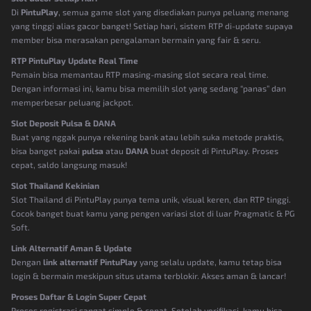
Di
PintuPlay
, semua game slot yang disediakan punya peluang menang
yang tinggi alias gacor banget! Setiap hari, sistem RTP di-update supaya
member bisa merasakan pengalaman bermain yang fair & seru.
RTP PintuPlay Update Real Time
Pemain bisa memantau RTP masing-masing slot secara real time.
Dengan informasi ini, kamu bisa memilih slot yang sedang “panas” dan
memperbesar peluang jackpot.
Slot Deposit Pulsa & DANA
Buat yang nggak punya rekening bank atau lebih suka metode praktis,
bisa banget pakai
pulsa
atau
DANA
buat deposit di PintuPlay. Proses
cepat, saldo langsung masuk!
Slot Thailand Kekinian
Slot Thailand di PintuPlay punya tema unik, visual keren, dan RTP tinggi.
Cocok banget buat kamu yang pengen variasi slot di luar Pragmatic & PG
Soft.
Link Alternatif Aman & Update
Dengan
link alternatif PintuPlay
yang selalu update, kamu tetap bisa
login & bermain meskipun situs utama terblokir. Akses aman & lancar!
Proses Daftar & Login Super Cepat
Proses registrasi sangat simple & cepat. Setelah verifikasi, kamu bisa