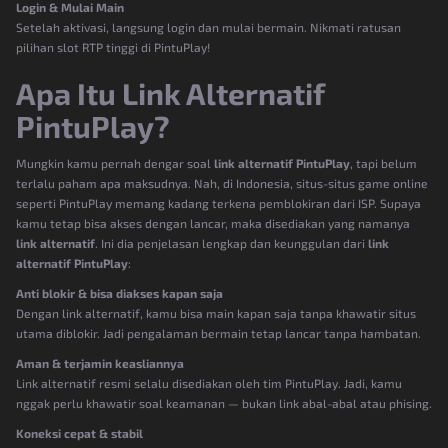
Login & Mulai Main
Setelah aktivasi, langsung login dan mulai bermain. Nikmati ratusan
pilihan slot RTP tinggi di PintuPlay!
Apa Itu Link Alternatif
PintuPlay?
Mungkin kamu pernah dengar soal
link alternatif PintuPlay
, tapi belum
terlalu paham apa maksudnya. Nah, di Indonesia, situs-situs game online
seperti PintuPlay memang kadang terkena pemblokiran dari ISP. Supaya
kamu tetap bisa akses dengan lancar, maka disediakan yang namanya
link alternatif
. Ini dia penjelasan lengkap dan keunggulan dari
link
alternatif PintuPlay
:
Anti blokir & bisa diakses kapan saja
Dengan link alternatif, kamu bisa main kapan saja tanpa khawatir situs
utama diblokir. Jadi pengalaman bermain tetap lancar tanpa hambatan.
Aman & terjamin keasliannya
Link alternatif resmi selalu disediakan oleh tim PintuPlay. Jadi, kamu
nggak perlu khawatir soal keamanan — bukan link abal-abal atau phising.
Koneksi cepat & stabil