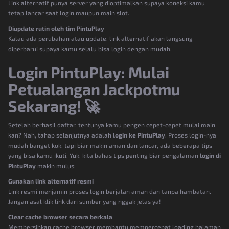
Link alternatif punya server yang dioptimalkan supaya koneksi kamu
tetap lancar saat login maupun main slot.
Diupdate rutin oleh tim PintuPlay
Kalau ada perubahan atau update, link alternatif akan langsung
diperbarui supaya kamu selalu bisa login dengan mudah.
Login PintuPlay: Mulai
Petualangan Jackpotmu
Sekarang! 🚀
Setelah berhasil daftar, tentunya kamu pengen cepet-cepet mulai main
kan? Nah, tahap selanjutnya adalah
login ke PintuPlay
. Proses login-nya
mudah banget kok, tapi biar makin aman dan lancar, ada beberapa tips
yang bisa kamu ikuti. Yuk, kita bahas tips penting biar pengalaman
login di
PintuPlay
makin mulus:
Gunakan link alternatif resmi
Link resmi menjamin proses login berjalan aman dan tanpa hambatan.
Jangan asal klik link dari sumber yang nggak jelas ya!
Clear cache browser secara berkala
Membersihkan cache browser membantu mempercepat loading halaman