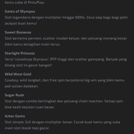
kamu coba di PintuPlay:
Gates of Olympus
Slot legendaris dengan multiplier hingga 5000x. Zeus siap bagi-bagi petir
jackpot buat kamu!
Sweet Bonanza
Slot bertema permen, scatter mudah keluar, dan peluang menang besar
bikin kamu ketagihan main terus.
Starlight Princess
Versi "ceweknya Olympus", RTP tinggi dan scatter gampang. Banyak yang
bilang slot ini gacor banget!
Wild West Gold
Cowboy, wild lengket, dan free spin berpotensi big win yang bikin kamu
jadi sultan dadakan.
Sugar Rush
Slot dengan combo bertingkat dan peluang chain reaction. Setiap spin
bisa kasih kejutan cuan besar.
Aztec Gems
Slot simple 3x3 dengan multiplier besar. Cocok buat kamu yang suka
main slot klasik tapi gacor.