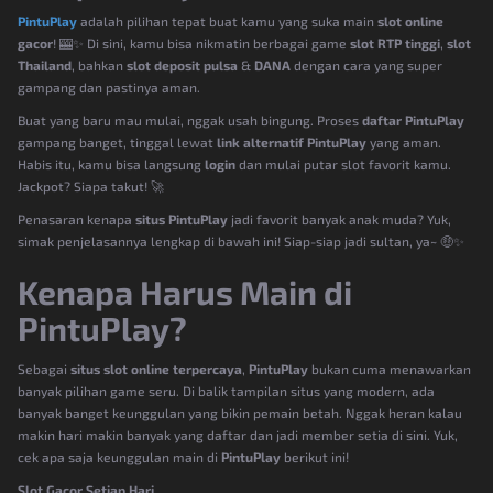
PintuPlay
adalah pilihan tepat buat kamu yang suka main
slot online
gacor
! 🎰✨ Di sini, kamu bisa nikmatin berbagai game
slot RTP tinggi
,
slot
Thailand
, bahkan
slot deposit pulsa
&
DANA
dengan cara yang super
gampang dan pastinya aman.
Buat yang baru mau mulai, nggak usah bingung. Proses
daftar PintuPlay
gampang banget, tinggal lewat
link alternatif PintuPlay
yang aman.
Habis itu, kamu bisa langsung
login
dan mulai putar slot favorit kamu.
Jackpot? Siapa takut! 🚀
Penasaran kenapa
situs PintuPlay
jadi favorit banyak anak muda? Yuk,
simak penjelasannya lengkap di bawah ini! Siap-siap jadi sultan, ya~ 🤑✨
Kenapa Harus Main di
PintuPlay?
Sebagai
situs slot online terpercaya
,
PintuPlay
bukan cuma menawarkan
banyak pilihan game seru. Di balik tampilan situs yang modern, ada
banyak banget keunggulan yang bikin pemain betah. Nggak heran kalau
makin hari makin banyak yang daftar dan jadi member setia di sini. Yuk,
cek apa saja keunggulan main di
PintuPlay
berikut ini!
Slot Gacor Setiap Hari