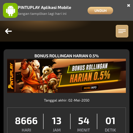
×
PINTUPLAY Aplikasi Mobile
UNDUH
Jangan tampilkan lagi hari ini
BONUS ROLLINGAN HARIAN 0.5%
Tanggal akhir: 02-Mei-2050
8666
13
54
00
HARI
JAM
MENIT
DETIK