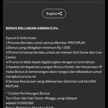
Bagikan
BONUS ROLLINGAN HARIAN 0.5%
Syarat & Ketentuan:
1.Promosi Berlaku untuk semua Member PINTUPLAY.
2.Bonus yang dibagikan minimum Rp 1.000.
3.Promo ini hanya berlaku untuk permainan Slot Game dan Live
Casino.
4.Promo ini tidak dapat digabungkan dengan promo lainya .
5.Apabila terdapat kecurangan Bonus Hunter dan Kesamaan IP
maka Bonus & kemenangan akan hangus dan dibatalkan untuk
mengikuti promo ini.
6.Semua Keputusan yang dikeluarkan Selamat Judi bersifat
MUTLAK .
**Contoh Perhitungan Bonus:
Turn Over dari Hari Senin-Minggu yang didapat
adalah:10.000.000
Bonus Rollingan diberikan:0.5%