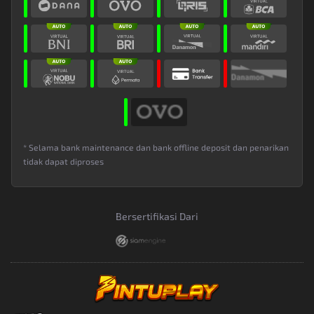
* Selama bank maintenance dan bank offline deposit dan penarikan
tidak dapat diproses
Bersertifikasi Dari