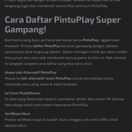
langsung login dan menikmati semua fitur premium PintuPlay.
Cara Daftar PintuPlay Super
Gampang!
Buat kamu yang baru pertama kali kenal sama
PintuPlay
, nggak usah
khawatir. Proses
daftar PintuPlay
beneran gampang banget, bahkan
pemula pun bisa langsung paham. Dalam hitungan menit aja, kamu sudah
bisa punya akun dan siap menikmati semua game di situs ini. Nah, berikut
ini langkah-langkah cara daftar yang bisa kamu ikuti:
Akses Link Alternatif PintuPlay
Masuk ke
link alternatif resmi PintuPlay
untuk memastikan kamu
membuka situs yang aman & tidak terblokir.
Isi Form Pendaftaran
Isi data yang diperlukan seperti username, email, dan nomor HP. Semua
data dijaga ketat oleh sistem keamanan PintuPlay.
Verifikasi Akun
Proses verifikasi cepat & mudah. Kamu tinggal cek email/SMS untuk
aktivasi akun.