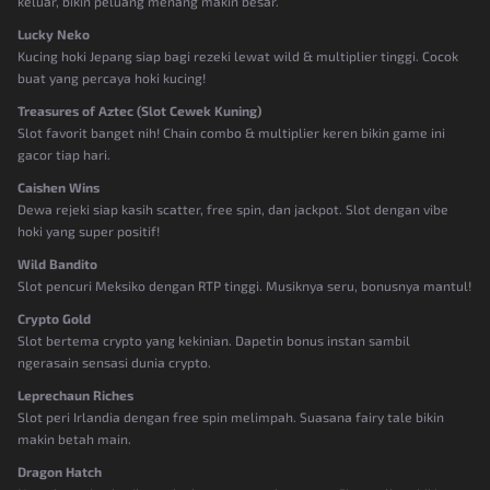
keluar, bikin peluang menang makin besar.
Lucky Neko
Kucing hoki Jepang siap bagi rezeki lewat wild & multiplier tinggi. Cocok
buat yang percaya hoki kucing!
Treasures of Aztec (Slot Cewek Kuning)
Slot favorit banget nih! Chain combo & multiplier keren bikin game ini
gacor tiap hari.
Caishen Wins
Dewa rejeki siap kasih scatter, free spin, dan jackpot. Slot dengan vibe
hoki yang super positif!
Wild Bandito
Slot pencuri Meksiko dengan RTP tinggi. Musiknya seru, bonusnya mantul!
Crypto Gold
Slot bertema crypto yang kekinian. Dapetin bonus instan sambil
ngerasain sensasi dunia crypto.
Leprechaun Riches
Slot peri Irlandia dengan free spin melimpah. Suasana fairy tale bikin
makin betah main.
Dragon Hatch