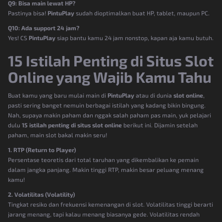
Q9: Bisa main lewat HP?
Pastinya bisa!
PintuPlay
sudah dioptimalkan buat HP, tablet, maupun PC.
Q10: Ada support 24 jam?
Yes! CS
PintuPlay
siap bantu kamu 24 jam nonstop, kapan aja kamu butuh.
15 Istilah Penting di Situs Slot
Online yang Wajib Kamu Tahu
Buat kamu yang baru mulai main di
PintuPlay
atau di dunia
slot online
,
pasti sering banget nemuin berbagai istilah yang kadang bikin bingung.
Nah, supaya makin paham dan nggak salah paham pas main, yuk pelajari
dulu
15 istilah penting di situs slot online
berikut ini. Dijamin setelah
paham, main slot bakal makin seru!
1. RTP (Return to Player)
Persentase teoretis dari total taruhan yang dikembalikan ke pemain
dalam jangka panjang. Makin tinggi RTP, makin besar peluang menang
kamu!
2. Volatilitas (Volatility)
Tingkat resiko dan frekuensi kemenangan di slot. Volatilitas tinggi berarti
jarang menang, tapi kalau menang biasanya gede. Volatilitas rendah