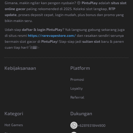
Gimana, makin ngiler kan pengen nyobain? 😍
PintuPlay
adalah
situs slot
online gacor
paling rekomended di 2025. Koleksi slot lengkap,
RTP
update
, proses deposit cepat, login mudah, plus bonus dan promo yang
bikin makin seru.
Udah siap
daftar & login PintuPlay
? Yuk langsung gabung sekarang juga
di situs resmi
https://rarevapestore.com/
dan rasakan sendiri serunya
bermain slot gacor di
PintuPlay
! Siap-siap jadi
sultan slot
baru & panen
cuan tiap hari! 🚀🎰✨
Kebijaksanaan
Platform
Promosi
Loyalty
Referral
Kategori
Dukungan
Hot Games
+6281931844900