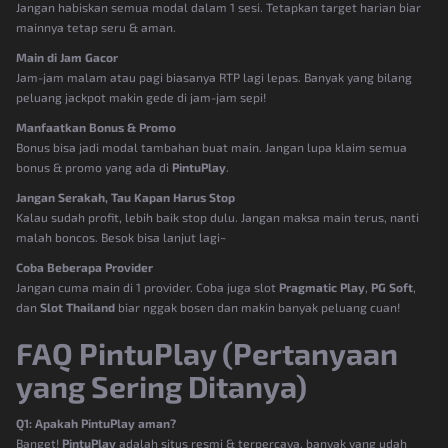
Jangan habiskan semua modal dalam 1 sesi. Tetapkan target harian biar
mainnya tetap seru & aman.
Main di Jam Gacor
Jam-jam malam atau pagi biasanya RTP lagi lepas. Banyak yang bilang
peluang jackpot makin gede di jam-jam sepi!
Manfaatkan Bonus & Promo
Bonus bisa jadi modal tambahan buat main. Jangan lupa klaim semua
bonus & promo yang ada di
PintuPlay
.
Jangan Serakah, Tau Kapan Harus Stop
Kalau sudah profit, lebih baik stop dulu. Jangan maksa main terus, nanti
malah boncos. Besok bisa lanjut lagi~
Coba Beberapa Provider
Jangan cuma main di 1 provider. Coba juga slot
Pragmatic Play
,
PG Soft
,
dan
Slot Thailand
biar nggak bosen dan makin banyak peluang cuan!
FAQ PintuPlay (Pertanyaan
yang Sering Ditanya)
Q1: Apakah PintuPlay aman?
Banget!
PintuPlay
adalah situs resmi & terpercaya, banyak yang udah