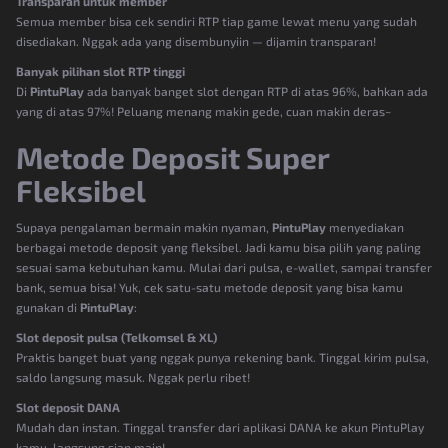
Transparan untuk member
Semua member bisa cek sendiri RTP tiap game lewat menu yang sudah
disediakan. Nggak ada yang disembunyiin — dijamin transparan!
Banyak pilihan slot RTP tinggi
Di
PintuPlay
ada banyak banget slot dengan RTP di atas 96%, bahkan ada
yang di atas 97%! Peluang menang makin gede, cuan makin deras~
Metode Deposit Super
Fleksibel
Supaya pengalaman bermain makin nyaman,
PintuPlay
menyediakan
berbagai metode deposit yang fleksibel. Jadi kamu bisa pilih yang paling
sesuai sama kebutuhan kamu. Mulai dari pulsa, e-wallet, sampai transfer
bank, semua bisa! Yuk, cek satu-satu metode deposit yang bisa kamu
gunakan di
PintuPlay
:
Slot deposit pulsa (Telkomsel & XL)
Praktis banget buat yang nggak punya rekening bank. Tinggal kirim pulsa,
saldo langsung masuk. Nggak perlu ribet!
Slot deposit DANA
Mudah dan instan. Tinggal transfer dari aplikasi DANA ke akun PintuPlay
kamu, langsung siap main!