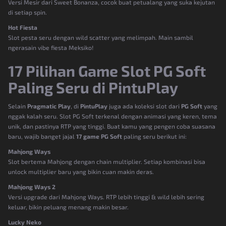
Versi Mesir dari Sweet Bonanza, cocok buat petualang yang suka kejutan
di setiap spin.
Hot Fiesta
Slot pesta seru dengan wild scatter yang melimpah. Main sambil
ngerasain vibe fiesta Meksiko!
17 Pilihan Game Slot PG Soft
Paling Seru di PintuPlay
Selain
Pragmatic Play
, di
PintuPlay
juga ada koleksi slot dari
PG Soft
yang
nggak kalah seru. Slot PG Soft terkenal dengan animasi yang keren, tema
unik, dan pastinya RTP yang tinggi. Buat kamu yang pengen coba suasana
baru, wajib banget jajal
17 game PG Soft
paling seru berikut ini:
Mahjong Ways
Slot bertema Mahjong dengan chain multiplier. Setiap kombinasi bisa
unlock multiplier baru yang bikin cuan makin deras.
Mahjong Ways 2
Versi upgrade dari Mahjong Ways. RTP lebih tinggi & wild lebih sering
keluar, bikin peluang menang makin besar.
Lucky Neko