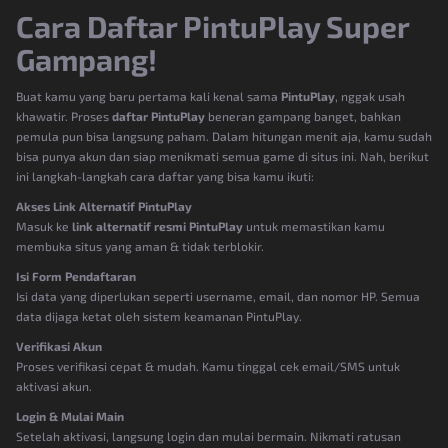
Cara Daftar PintuPlay Super
Gampang!
Buat kamu yang baru pertama kali kenal sama
PintuPlay
, nggak usah
khawatir. Proses
daftar PintuPlay
beneran gampang banget, bahkan
pemula pun bisa langsung paham. Dalam hitungan menit aja, kamu sudah
bisa punya akun dan siap menikmati semua game di situs ini. Nah, berikut
ini langkah-langkah cara daftar yang bisa kamu ikuti:
Akses Link Alternatif PintuPlay
Masuk ke
link alternatif resmi PintuPlay
untuk memastikan kamu
membuka situs yang aman & tidak terblokir.
Isi Form Pendaftaran
Isi data yang diperlukan seperti username, email, dan nomor HP. Semua
data dijaga ketat oleh sistem keamanan PintuPlay.
Verifikasi Akun
Proses verifikasi cepat & mudah. Kamu tinggal cek email/SMS untuk
aktivasi akun.
Login & Mulai Main
Setelah aktivasi, langsung login dan mulai bermain. Nikmati ratusan