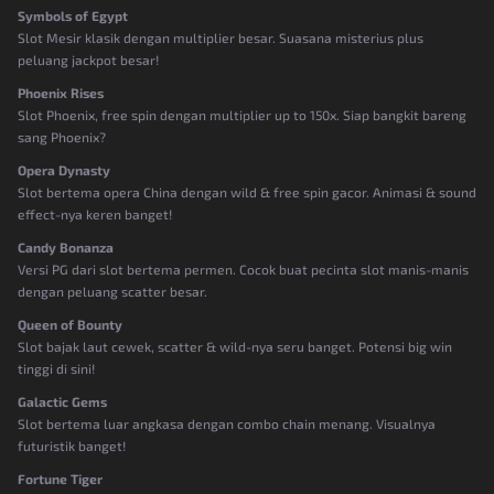
Symbols of Egypt
Slot Mesir klasik dengan multiplier besar. Suasana misterius plus
peluang jackpot besar!
Phoenix Rises
Slot Phoenix, free spin dengan multiplier up to 150x. Siap bangkit bareng
sang Phoenix?
Opera Dynasty
Slot bertema opera China dengan wild & free spin gacor. Animasi & sound
effect-nya keren banget!
Candy Bonanza
Versi PG dari slot bertema permen. Cocok buat pecinta slot manis-manis
dengan peluang scatter besar.
Queen of Bounty
Slot bajak laut cewek, scatter & wild-nya seru banget. Potensi big win
tinggi di sini!
Galactic Gems
Slot bertema luar angkasa dengan combo chain menang. Visualnya
futuristik banget!
Fortune Tiger