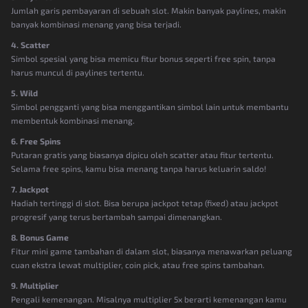
Jumlah garis pembayaran di sebuah slot. Makin banyak paylines, makin
banyak kombinasi menang yang bisa terjadi.
4. Scatter
Simbol spesial yang bisa memicu fitur bonus seperti free spin, tanpa
harus muncul di paylines tertentu.
5. Wild
Simbol pengganti yang bisa menggantikan simbol lain untuk membantu
membentuk kombinasi menang.
6. Free Spins
Putaran gratis yang biasanya dipicu oleh scatter atau fitur tertentu.
Selama free spins, kamu bisa menang tanpa harus keluarin saldo!
7. Jackpot
Hadiah tertinggi di slot. Bisa berupa jackpot tetap (fixed) atau jackpot
progresif yang terus bertambah sampai dimenangkan.
8. Bonus Game
Fitur mini game tambahan di dalam slot, biasanya menawarkan peluang
cuan ekstra lewat multiplier, coin pick, atau free spins tambahan.
9. Multiplier
Pengali kemenangan. Misalnya multiplier 5x berarti kemenangan kamu